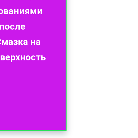
ованиями
 после
Смазка на
оверхность