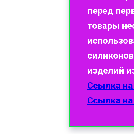
перед пер
товары не
использов
силиконов
изделий и
Ссылка на
Ссылка на