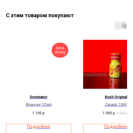
С этим товаром покупают
Extra
strong
Dominator
Rush Original
Франция,
10 мл
Canada
, 10ml
1 100
р.
1 000
р.
1 200
р.
Подробнее
Подробнее