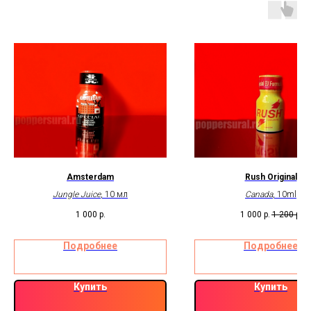
Amsterdam
Rush Original
Jungle Juice
, 10 мл
Canada
, 10ml
1 000
р.
1 000
р.
1 200
р.
Подробнее
Подробнее
Купить
Купить