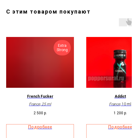
С этим товаром покупают
Extra
Strong
French Fucker
Addict
France, 25 ml
France,
10 ml
2 500
р.
1 200
р.
Подробнее
Подробнее