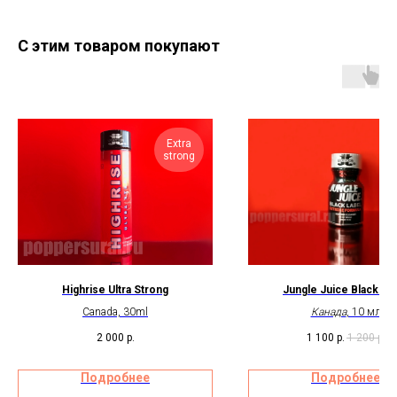
С этим товаром покупают
Extra
strong
Highrise Ultra Strong
Jungle Juice Black La
Canada, 30ml
Канада
, 10 мл
2 000
р.
1 100
р.
1 200
р.
Подробнее
Подробнее