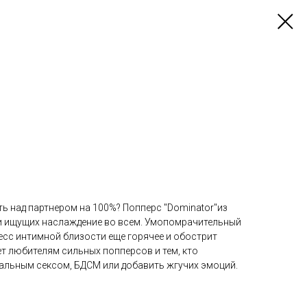
ь над партнером на 100%? Попперс "Dominator"из
и ищущих наслаждение во всем. Умопомрачительный
сс интимной близости еще горячее и обострит
т любителям сильных попперсов и тем, кто
нальным сексом, БДСМ или добавить жгучих эмоций.