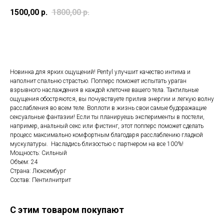
1500,00
р.
1800,00
р.
Добавить в корзину
Новинка для ярких ощущений! Pentyl улучшит качество интима и
наполнит спальню страстью. Попперс поможет испытать ураган
взрывного наслаждения в каждой клеточке вашего тела. Тактильные
ощущения обостряются, вы почувствуете прилив энергии и легкую волну
расслабления во всем теле. Воплоти в жизнь свои самые будоражащие
сексуальные фантазии! Если ты планируешь эксперименты в постели,
например, анальный секс или фистинг, этот попперс поможет сделать
процесс максимально комфортным благодаря расслаблению гладкой
мускулатуры. Насладись близостью с партнером на все 100%!
Мощность: Сильный
Объем: 24
Страна: Люксембург
Состав: Пентилнитрит
С этим товаром покупают