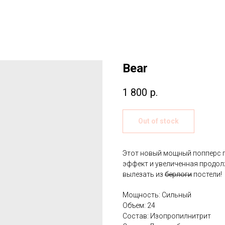
Bear
1 800
р.
Out of stock
Этот новый мощный попперс п
эффект и увеличенная продол
вылезать из
берлоги
постели!
Мощность: Сильный
Объем: 24
Состав: Изопропилнитрит