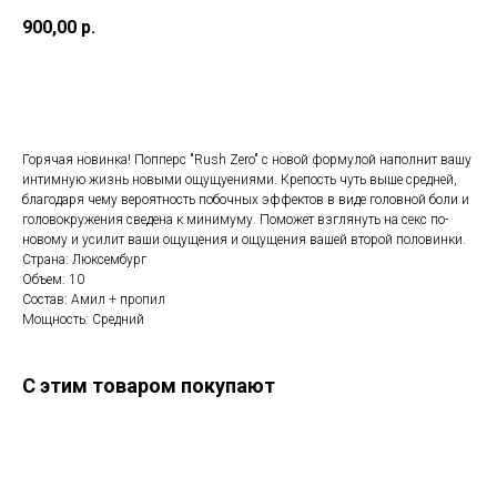
900,00
р.
Добавить в корзину
Горячая новинка! Попперс "Rush Zero" с новой формулой наполнит вашу
интимную жизнь новыми ощущуениями. Крепость чуть выше средней,
благодаря чему вероятность побочных эффектов в виде головной боли и
головокружения сведена к минимуму. Поможет взглянуть на секс по-
новому и усилит ваши ощущения и ощущения вашей второй половинки.
Страна: Люксембург
Объем: 10
Состав: Амил + пропил
Мощность: Средний
С этим товаром покупают