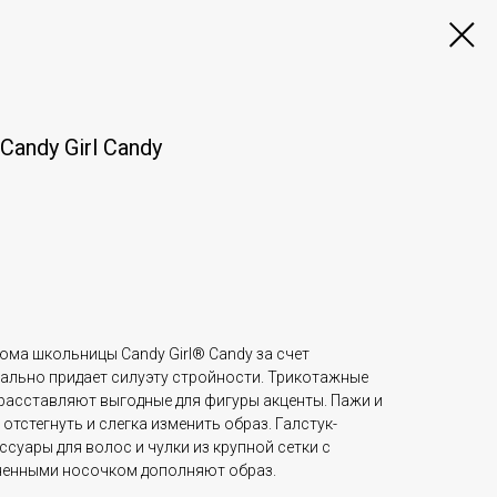
ndy Girl Candy
ма школьницы Candy Girl® Candy за счет
уально придает силуэту стройности. Трикотажные
 расставляют выгодные для фигуры акценты. Пажи и
тстегнуть и слегка изменить образ. Галстук-
ессуары для волос и чулки из крупной сетки с
ненными носочком дополняют образ.