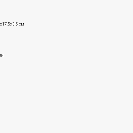
x17.5x3.5 см
ан