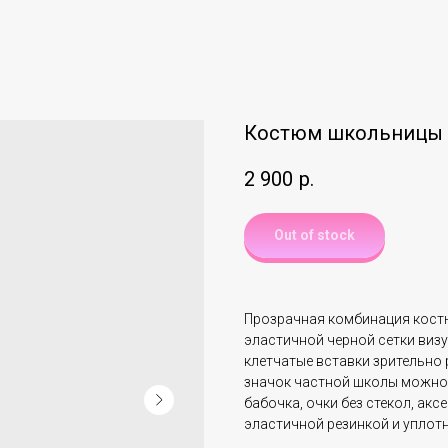
Костюм школьницы Ca
2 900
р.
Out of stock
Прозрачная комбинация костю
эластичной черной сетки виз
клетчатые вставки зрительно
значок частной школы можно о
бабочка, очки без стекол, акс
эластичной резинкой и уплот