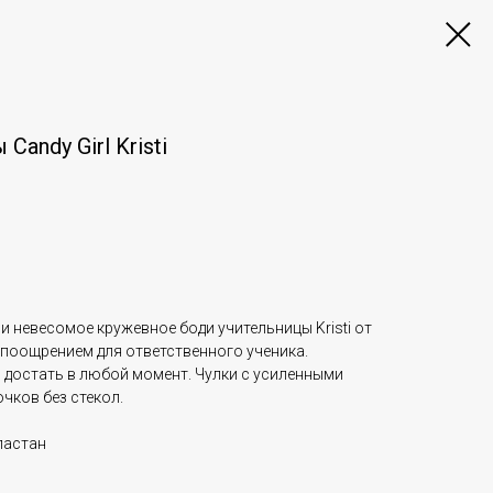
andy Girl Kristi
и невесомое кружевное боди учительницы Kristi от
 поощрением для ответственного ученика.
 достать в любой момент. Чулки с усиленными
чков без стекол.
ластан