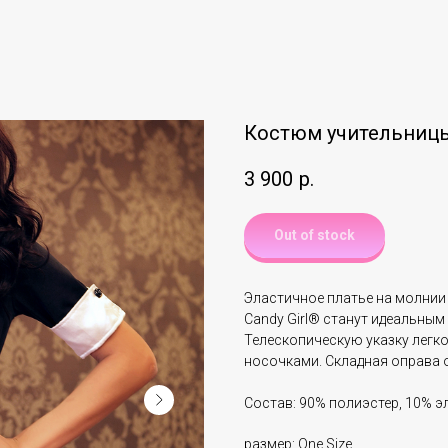
Костюм учительницы C
3 900
р.
Out of stock
Эластичное платье на молнии 
Candy Girl® станут идеальным
Телескопическую указку легко
носочками. Складная оправа о
Состав: 90% полиэстер, 10% э
размер: One Size