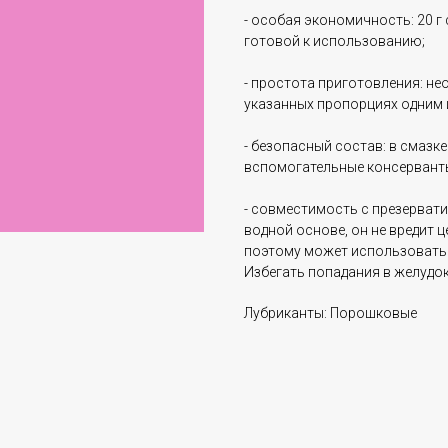
- особая экономичность: 20 г
готовой к использованию;
- простота приготовления: н
указанных пропорциях одним 
- безопасный состав: в смазк
вспомогательные консерванты
- совместимость с презервати
водной основе, он не вредит 
поэтому может использоватьс
Избегать попадания в желудо
Лубриканты: Порошковые