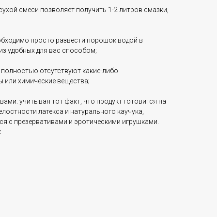
 сухой смеси позволяет получить 1-2 литров смазки,
еобходимо просто развести порошок водой в
из удобных для вас способом;
е полностью отсутствуют какие-либо
 или химические вещества;
вами: учитывая тот факт, что продукт готовится на
целостности латекса и натурального каучука,
я с презервативами и эротическими игрушками.
к