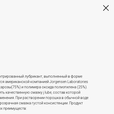
центрированный лубрикант, выполненный в форме
ся американской компанией Jorgensen Laboratories
харозы(75%) и полимера оксида полиэтилена (25%).
ть качественную смазку j lube, состав которой
менения. При растворении порошка в обычной воде
розрачная смазка густой консистенции. Продукт
х преимуществ: