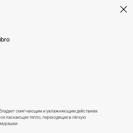
ibro
 обладает смягчающим и увлажняющим действием.
ое ласкающее тепло, переходящее в лёгкую
мурашки.