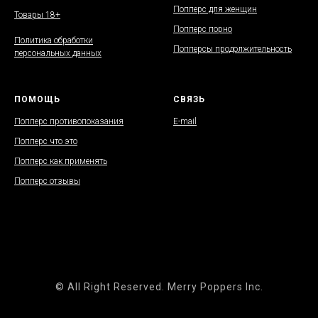
Попперс для женщин
Товары 18+
Попперс порно
Политика обработки
Попперсы продолжительность
персональных данных
ПОМОЩЬ
СВЯЗЬ
Попперс противопоказания
E-mail
Попперс что это
Попперс как применять
Попперс отзывы
© All Right Reserved. Merry Poppers Inc.