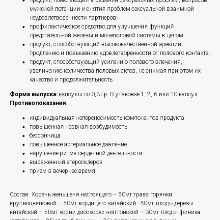
продукт, помогающий в решении сексуальных проблем, вопросов
мужской потенции и снятия проблем сексуальной взаимной
неудовлетворенности партнеров;
профилактическое средство для улучшения функций
предстательной железы и мочеполовой системы в целом.
продукт, способствующий высококачественной эрекции,
продлению и повышению удовлетворенности от полового контакта.
продукт, способствующий усилению полового влечения,
увеличению количества половых актов, не снижая при этом их
качество и продолжительность.
Форма выпуска:
капсулы по 0,3 гр. В упаковке 1, 2, 6 или 10 капсул.
Противопоказания
:
индивидуальная непереносимость компонентов продукта
повышенная нервная возбудимость
бессонница
повышенное артериальное давление
нарушение ритма сердечной деятельности
выраженный атеросклероз
прием в вечернее время
Состав: Корень женьшеня настоящего – 50мг трава горянки
крупноцветковой – 50мг кордицепс китайский - 50мг плоды дерезы
китайской – 50мг корни диоскореи ниппонской – 30мг плоды финика