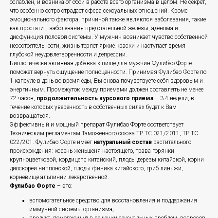
ослаблен, и возникают сбои в работе всего организма в целом. Не секрет,
что особенно остро страдает сфера сексуальных отношений. Кроме
эмоционального фактора, причиной также являются заболевания, такие
как простатит, заболевания предстательной железы, аденома и
дисфункция половой системы. У мужчин возникает чувство собственной
несостоятельности, жизнь теряет яркие краски и наступает время
глубокой неудовлетворенности и депрессии.
Биологически активная добавка к пище для мужчин Фулибао Форте
поможет вернуть ощущение полноценности. Принимая Фулибао Форте по
1 капсуле в день во время еды, Вы снова почувствуете себя здоровым и
энергичным. Промежуток между приемами должен составлять не менее
72 часов,
продолжительность курсового приема
– 3-4 недели, в
течение которых уверенность в собственных силах будет к Вам
возвращаться.
Эффективный и мощный препарат Фулибао Форте соответствует
Техническим регламентам Таможенного союза ТР ТС 021/2011, ТР ТС
022/201. Фулибао Форте имеет
натуральный состав
растительного
происхождения: корень женьшеня настоящего, трава горянки
крупноцветковой, кордицепс китайский, плоды дерезы китайской, корни
диоскореи ниппонской, плоды финика китайского, гриб линчжи,
корневище альпинии лекарственной.
Фулибао Форте
– это:
вспомогательное средство для восстановления и поддержания
иммунной системы организма;