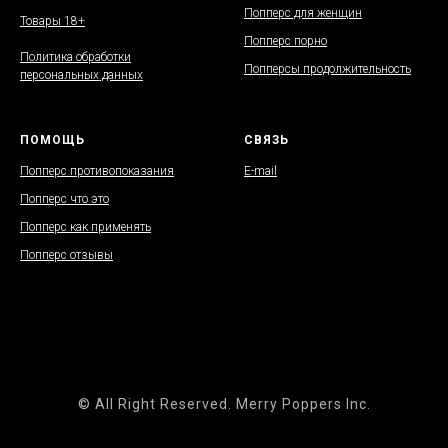
Попперс для женщин
Товары 18+
Попперс порно
Политика обработки
Попперсы продолжительность
персональных данных
ПОМОЩЬ
СВЯЗЬ
Попперс противопоказания
E-mail
Попперс что это
Попперс как применять
Попперс отзывы
© All Right Reserved. Merry Poppers Inc.