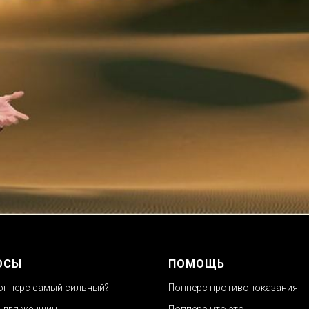
ОСЫ
ПОМОЩЬ
опперс самый сильный?
Попперс противопоказания