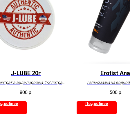
J-LUBE 20г
Erotist Ana
нтрат в виде порошка, 1-2 литра
Гель-смазка на водной
смазки.
100 мл
800
р.
500
р.
20г, США
одробнее
Подробнее