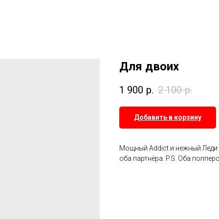
Для двоих
1 900
р.
2 100
р.
Добавить в корзину
Мощный Addict и нежный Леди 
оба партнёра. P.S. Оба поппе