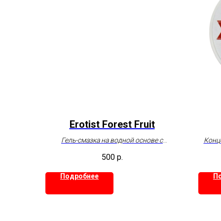
Erotist Forest Fruit
Гель-смазка на водной основе с
Конце
ароматом лесных ягод, 100 мл
500
р.
Подробнее
П