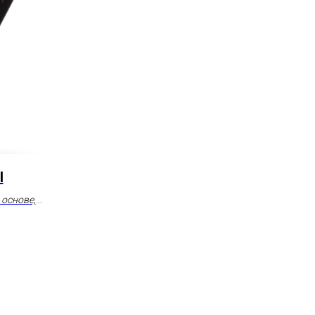
l
 основе,