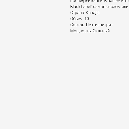
последней капли. В нашем инте
Black Label" самовывозом или
Страна: Канада
Объем: 10
Состав: Пентилнитрит
Мощность: Сильный