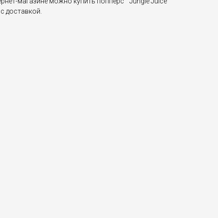
рнет-магазине можно купить попперс " Jungle Juice
 с доставкой.