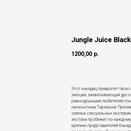
Jungle Juice Black
1200,00
р.
Добавить в корзину
Этот канадец превратит твою 
эмоции, захватывающая дух о
равнодушными любителей помо
ненасытным Тарзаном. Прилив 
смелых сексуальных эксперим
экстаза пробежит по каждому с
крепких представителей Канад