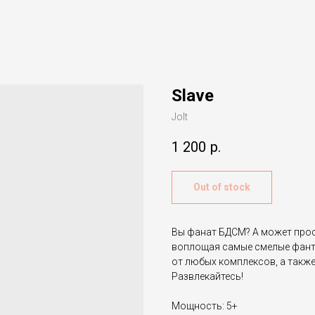
Slave
Jolt
1 200
р.
Out of stock
Вы фанат БДСМ? А может прос
воплощая самые смелые фанта
от любых комплексов, а такж
Развлекайтесь!
Мощность: 5+