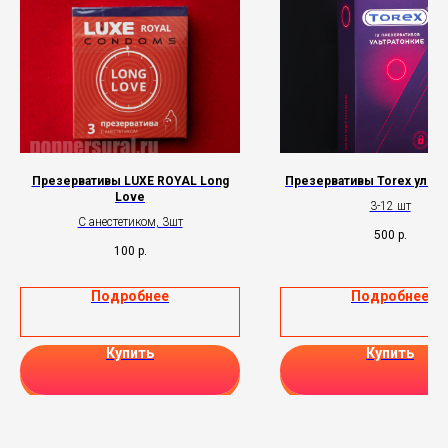
Презервативы LUXE ROYAL Long
Презервативы Torex ультр
Love
3-12 шт
С анестетиком, 3шт
500
р.
100
р.
Подробнее
Подробнее
Купить
Купить