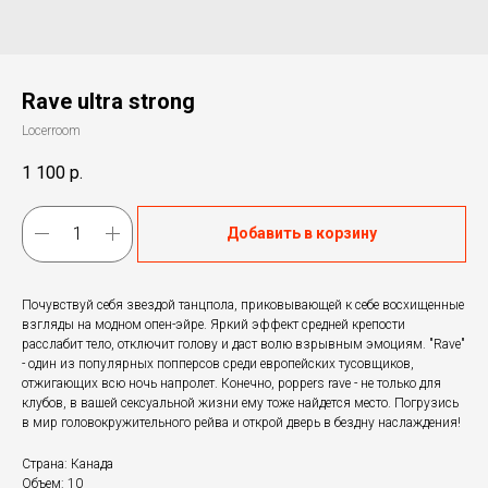
Rave ultra strong
Locerroom
1 100
р.
Добавить в корзину
Почувствуй себя звездой танцпола, приковывающей к себе восхищенные
взгляды на модном опен-эйре. Яркий эффект средней крепости
расслабит тело, отключит голову и даст волю взрывным эмоциям. "Rave"
- один из популярных попперсов среди европейских тусовщиков,
отжигающих всю ночь напролет. Конечно, poppers rave - не только для
клубов, в вашей сексуальной жизни ему тоже найдется место. Погрузись
в мир головокружительного рейва и открой дверь в бездну наслаждения!
Страна: Канада
Объем: 10