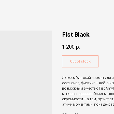
Fist Black
1 200
р.
Out of stock
Люксембургский аромат для с
секс, анал, фистинг – всё, о 
возможным вместе с Fist Amyl
мгновенно расслабляет мышцы
скромности – а там, где нет 
этими моментами, пока действуе