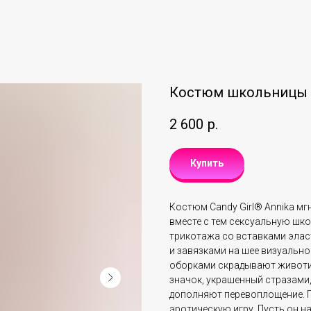
Костюм школьницы Ca
2 600
р.
Купить
Костюм Candy Girl® Annika м
вместе с тем сексуальную шко
трикотажа со вставками элас
и завязками на шее визуально
оборками скрадывают животи
значок, украшенный стразами,
дополняют перевоплощение. П
эротическую игру. Пусть он н