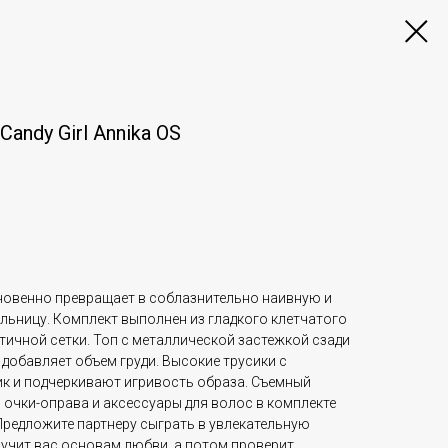
ndy Girl Annika OS
гновенно превращает в соблазнительно наивную и
льницу. Комплект выполнен из гладкого клетчатого
тичной сетки. Топ с металлической застежкой сзади
 добавляет объем груди. Высокие трусики с
к и подчеркивают игривость образа. Съемный
 очки-оправа и аксессуары для волос в комплекте
редложите партнеру сыграть в увлекательную
аучит вас основам любви, а потом проверит