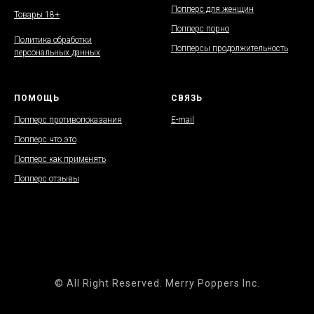
Попперс для женщин
Товары 18+
Попперс порно
Политика обработки
Попперсы продолжительность
персональных данных
ПОМОЩЬ
СВЯЗЬ
Попперс противопоказания
E-mail
Попперс что это
Попперс как применять
Попперс отзывы
© All Right Reserved. Merry Poppers Inc.